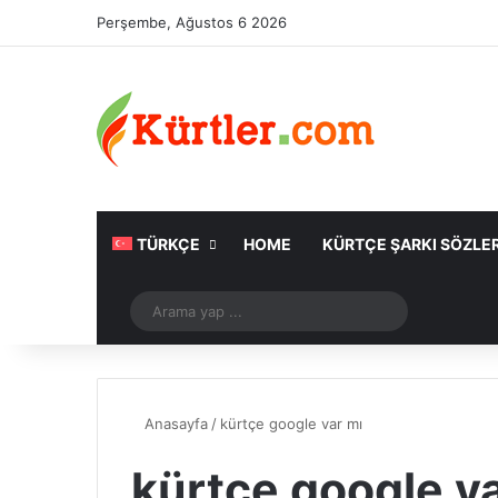
Perşembe, Ağustos 6 2026
TÜRKÇE
HOME
KÜRTÇE ŞARKI SÖZLER
Rastgele Makale
Arama
yap
...
Anasayfa
/
kürtçe google var mı
kürtçe google v