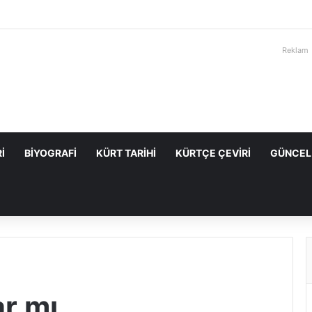
Reklam
I
BIYOGRAFI
KÜRT TARIHI
KÜRTÇE ÇEVIRI
GÜNCEL
ar mı