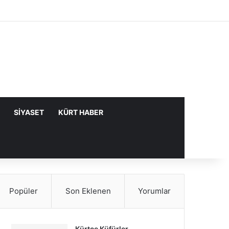
Facebook
X
YouTube
Instagram
Kayıt Ol
Rastgele Makale
Kenar Bölme
SIYASET
KÜRT HABER
Popüler
Son Eklenen
Yorumlar
Kürtçe Küfürler