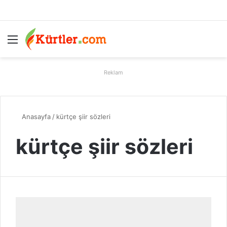
Menü
A
Reklam
Anasayfa
/
kürtçe şiir sözleri
kürtçe şiir sözleri