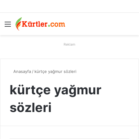
Menü
A
Reklam
Anasayfa
/
kürtçe yağmur sözleri
kürtçe yağmur
sözleri