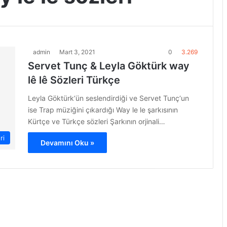
admin
Mart 3, 2021
0
3.269
Servet Tunç & Leyla Göktürk way
lê lê Sözleri Türkçe
Leyla Göktürk‘ün seslendirdiği ve Servet Tunç‘un
ise Trap müziğini çıkardığı Way le le şarkısının
Kürtçe ve Türkçe sözleri Şarkının orjinali…
ri
Devamını Oku »