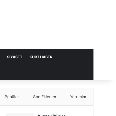
Facebook
X
YouTube
Instagram
Kayıt Ol
Rastgele Makale
Kenar Bölme
SIYASET
KÜRT HABER
Popüler
Son Eklenen
Yorumlar
Kürtçe Küfürler