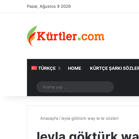
Pazar, Ağustos 9 2026
TÜRKÇE
HOME
KÜRTÇE ŞARKI SÖZLER
Rastgele Makale
Arama
yap
...
Anasayfa
/
leyla göktürk way le le sözleri
leyla göktürk way