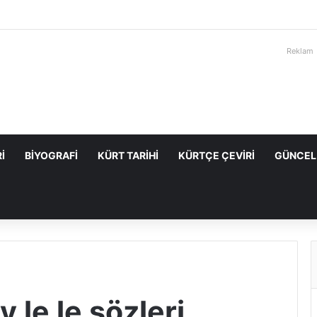
Reklam
I
BIYOGRAFI
KÜRT TARIHI
KÜRTÇE ÇEVIRI
GÜNCEL
 le le sözleri