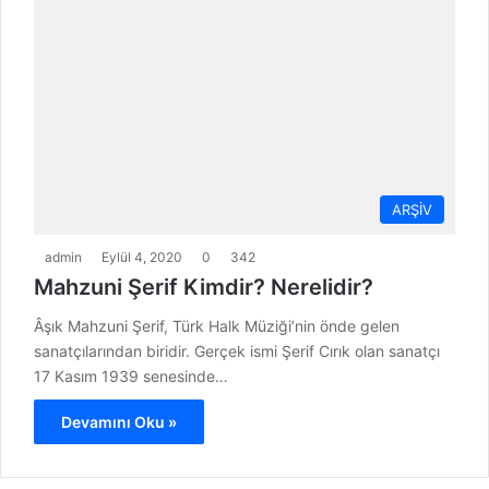
ARŞİV
admin
Eylül 4, 2020
0
342
Mahzuni Şerif Kimdir? Nerelidir?
Âşık Mahzuni Şerif, Türk Halk Müziği’nin önde gelen
sanatçılarından biridir. Gerçek ismi Şerif Cırık olan sanatçı
17 Kasım 1939 senesinde…
Devamını Oku »