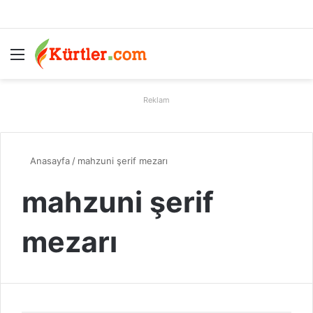
Menü
A
Reklam
Anasayfa
/
mahzuni şerif mezarı
mahzuni şerif
mezarı