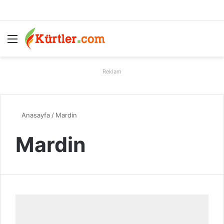
Menü
A
Reklam
Anasayfa
/
Mardin
Mardin