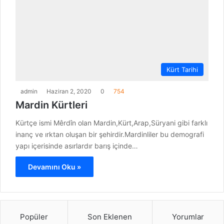
Kürt Tarihi
admin
Haziran 2, 2020
0
754
Mardin Kürtleri
Kürtçe ismi Mêrdîn olan Mardin,Kürt,Arap,Süryani gibi farklı
inanç ve ırktan oluşan bir şehirdir.Mardinliler bu demografi
yapı içerisinde asırlardır barış içinde…
Devamını Oku »
Popüler
Son Eklenen
Yorumlar