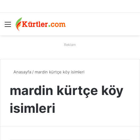
Menü
A
Reklam
Anasayfa
/
mardin kürtçe köy isimleri
mardin kürtçe köy
isimleri