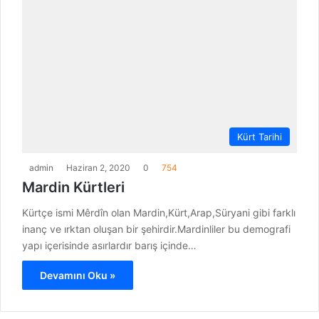
Kürt Tarihi
admin
Haziran 2, 2020
0
754
Mardin Kürtleri
Kürtçe ismi Mêrdîn olan Mardin,Kürt,Arap,Süryani gibi farklı
inanç ve ırktan oluşan bir şehirdir.Mardinliler bu demografi
yapı içerisinde asırlardır barış içinde…
Devamını Oku »