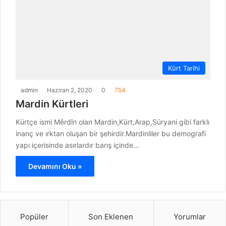
Kürt Tarihi
admin
Haziran 2, 2020
0
754
Mardin Kürtleri
Kürtçe ismi Mêrdîn olan Mardin,Kürt,Arap,Süryani gibi farklı
inanç ve ırktan oluşan bir şehirdir.Mardinliler bu demografi
yapı içerisinde asırlardır barış içinde…
Devamını Oku »
Popüler
Son Eklenen
Yorumlar