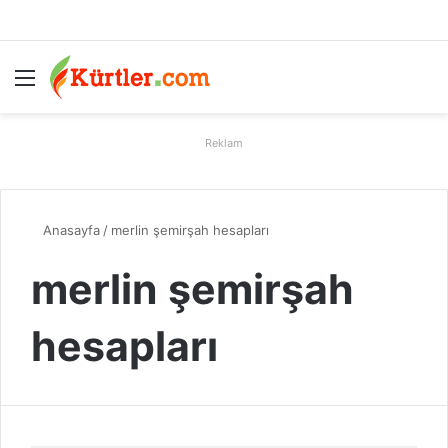
Menü
A
Reklam
Anasayfa
/
merlin şemirşah hesapları
merlin şemirşah
hesapları