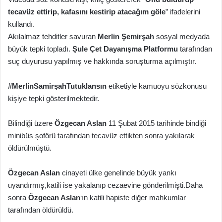
tecavüz ettirip, kafasını kestirip atacağım göle
” ifadelerini
kullandı.
Akılalmaz tehditler savuran
Merlin Şemirşah
sosyal medyada
büyük tepki topladı.
Şule Çet Dayanışma Platformu
tarafından
suç duyurusu yapılmış ve hakkında soruşturma açılmıştır.
#MerlinSamirşahTutuklansın
etiketiyle kamuoyu sözkonusu
kişiye tepki gösterilmektedir.
Bilindiği üzere
Özgecan Aslan
11 Şubat 2015 tarihinde bindiği
minibüs şoförü tarafından tecavüz ettikten sonra yakılarak
öldürülmüştü.
Özgecan Aslan
cinayeti ülke genelinde büyük yankı
uyandırmış,katili ise yakalanıp cezaevine gönderilmişti.Daha
sonra
Özgecan Aslan
‘ın katili hapiste diğer mahkumlar
tarafından öldürüldü.