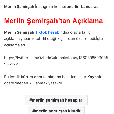
Merlin Şamirşah
İnstagram hesabı :
merlin_banderas
Merlin Şemirşah’tan Açıklama
Merlin Şemirşah
Tiktok hesabı
ndna olaylarla ilgili
açıklama yaparak tehdit ettiği kişilerden özür diledi.İşte
açıklamaları
https://twitter.com/OzturkGulnihal/status/1360808599035
985922
Bu içerik
kürtler.com
tarafından hazırlanmıştır.
Kaynak
göstermeden kullanmak yasaktır.
merlin şemirşah hesapları
merlin şemirşah kimdir