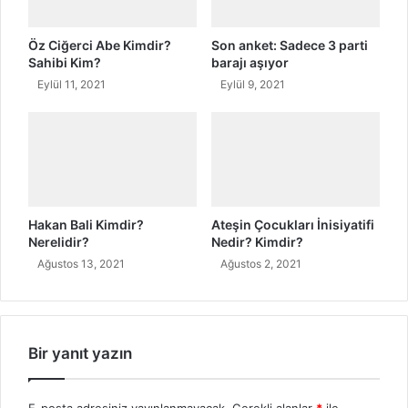
a
r
k
Öz Ciğerci Abe Kimdir?
Son anket: Sadece 3 parti
ı
Sahibi Kim?
barajı aşıyor
S
Eylül 11, 2021
Eylül 9, 2021
ö
z
l
e
r
i
v
Hakan Bali Kimdir?
Ateşin Çocukları İnisiyatifi
e
Nerelidir?
Nedir? Kimdir?
T
Ağustos 13, 2021
Ağustos 2, 2021
ü
r
k
ç
e
Bir yanıt yazın
A
n
l