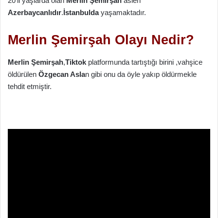
20’li yaşlarda olan
Merlin Şemirşah
aslen
Azerbaycanlıdır
.
İstanbulda
yaşamaktadır.
Merlin Şemirşah Olayı Nedir?
Merlin Şemirşah
,
Tiktok
platformunda tartıştığı birini ,vahşice
öldürülen
Özgecan Asla
n gibi onu da öyle yakıp öldürmekle
tehdit etmiştir.