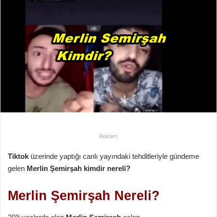
e
-
p
o
s
t
a
g
ö
n
d
e
Reklam
r
m
Tiktok
üzerinde yaptığı canlı yayındaki tehditleriyle gündeme
e
gelen
Merlin Şemirşah kimdir nereli?
k
Merlin Şemirşah Nereli?