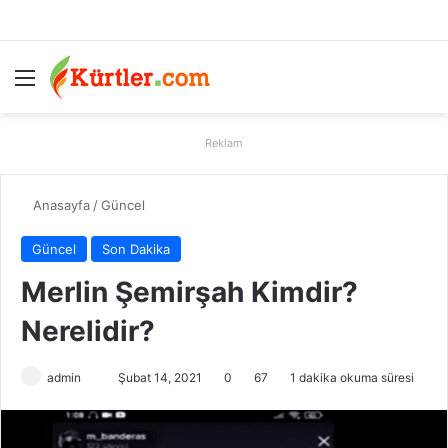
Menü
A
Reklam
Anasayfa
/
Güncel
Güncel
Son Dakika
Merlin Şemirşah Kimdir?
Nerelidir?
admin
B
Şubat 14, 2021
0
67
1 dakika okuma süresi
i
r