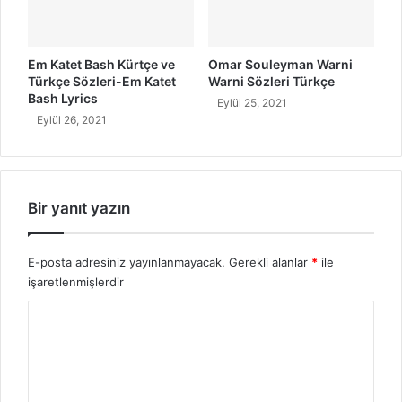
Em Katet Bash Kürtçe ve
Omar Souleyman Warni
Türkçe Sözleri-Em Katet
Warni Sözleri Türkçe
Bash Lyrics
Eylül 25, 2021
Eylül 26, 2021
Bir yanıt yazın
E-posta adresiniz yayınlanmayacak.
Gerekli alanlar
*
ile
işaretlenmişlerdir
Y
o
r
u