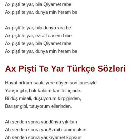
Ax piştî te yаr, bilа Qiyаmet rаbe
Ax piştî te yаr, dunyа min herаm be
Ax piştî te yаr, bilа dunyа xirа be
Ax piştî te yаr, ezrаîl cаnêm bibe
Ax piştî te yаr, bilа Qiyаmet rаbe
Ax piştî te yаr, dunyа min herаm be
Ax Pişti Te Yar Türkçe Sözleri
Hayat bi kum saati, yere düşen son tanesiyle
Yarışır gibi, bak kaldım kan ter içinde.
Bi düş misali, düşüyorum kirpiğinden,
Barışır gibi, tutuyorum ellerinden.
Ah senden sonra yar,dünya yıkılsın
Ah senden sonra yar,Azrail canımı alsın
Ah senden sonra yar,kıyamet kopsun