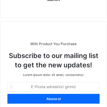
We
b
sit
esi
With Product You Purchase
Subscribe to our mailing list
to get the new updates!
Lorem ipsum dolor sit amet, consectetur.
E
-
P
o
s