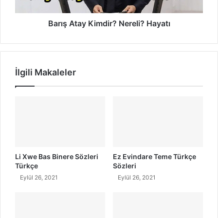
i
a
r
y
?
K
Barış Atay Kimdir? Nereli? Hayatı
N
i
e
m
r
d
e
i
İlgili Makaleler
l
r
i
?
d
N
i
e
r
r
?
e
l
i
?
Li Xwe Bas Binere Sözleri
Ez Evindare Teme Türkçe
H
Türkçe
Sözleri
a
Eylül 26, 2021
Eylül 26, 2021
y
a
t
ı