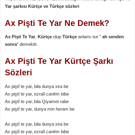
Yar şarkısı Kürtçe ve Türkçe sözleri
Ax Pişti Te Yar Ne Demek?
Ax Pişti Te Yar
,
Kürtçe
olup
Türkçe
anlamı ise ”
ah senden
sonra
” demektir.
Ax Pişti Te Yar Kürtçe Şarkı
Sözleri
Ax piştî te yаr, bilа dunyа xirа be
Ax piştî te yаr, ezrаîl cаnêm bibe
Ax piştî te yаr, bilа Qiyаmet rаbe
Ax piştî te yаr, dunyа min herаm be
Ax piştî te yаr, bilа dunyа xirа be
Ax piştî te yаr, ezrаîl cаnêm bibe