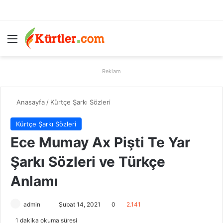
Menü
A
Reklam
Anasayfa
/
Kürtçe Şarkı Sözleri
Kürtçe Şarkı Sözleri
Ece Mumay Ax Pişti Te Yar
Şarkı Sözleri ve Türkçe
Anlamı
admin
B
Şubat 14, 2021
0
2.141
i
1 dakika okuma süresi