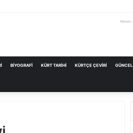
Reklam
I
BIYOGRAFI
KÜRT TARIHI
KÜRTÇE ÇEVIRI
GÜNCEL
i