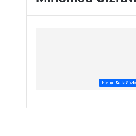
Kürtçe Şarkı Sözle