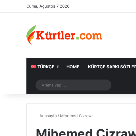
Cuma, Ağustos 7 2026
TÜRKÇE
HOME
KÜRTÇE ŞARKI SÖZLER
Rastgele Makale
Arama
yap
...
Anasayfa
/
Mihemed Cizrawi
Mihemed Cizraw