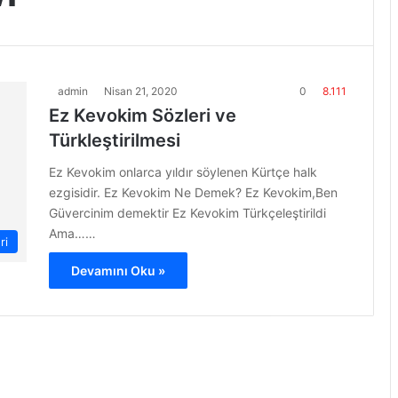
admin
Nisan 21, 2020
0
8.111
Ez Kevokim Sözleri ve
Türkleştirilmesi
Ez Kevokim onlarca yıldır söylenen Kürtçe halk
ezgisidir. Ez Kevokim Ne Demek? Ez Kevokim,Ben
Güvercinim demektir Ez Kevokim Türkçeleştirildi
Ama……
ri
Devamını Oku »