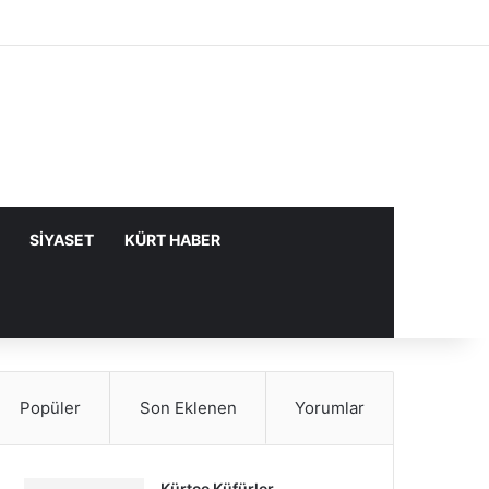
Facebook
X
YouTube
Instagram
Kayıt Ol
Rastgele Makale
Kenar Bölme
SIYASET
KÜRT HABER
Popüler
Son Eklenen
Yorumlar
Kürtçe Küfürler