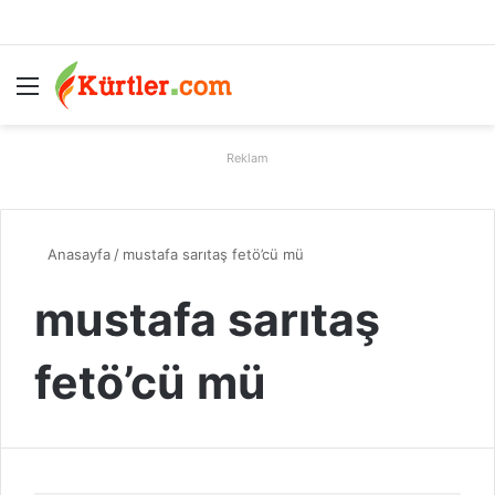
Menü
A
Reklam
Anasayfa
/
mustafa sarıtaş fetö’cü mü
mustafa sarıtaş
fetö’cü mü