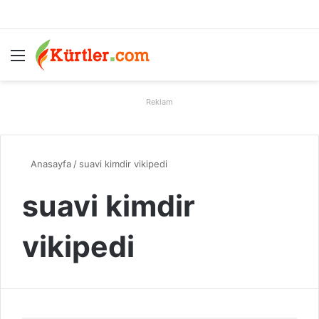
Menü
A
Reklam
Anasayfa
/
suavi kimdir vikipedi
suavi kimdir
vikipedi