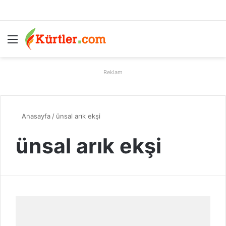
Menü
A
Reklam
Anasayfa
/
ünsal arık ekşi
ünsal arık ekşi