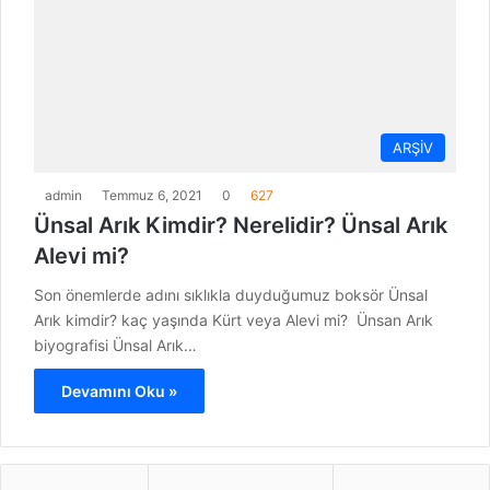
ARŞİV
admin
Temmuz 6, 2021
0
627
Ünsal Arık Kimdir? Nerelidir? Ünsal Arık
Alevi mi?
Son önemlerde adını sıklıkla duyduğumuz boksör Ünsal
Arık kimdir? kaç yaşında Kürt veya Alevi mi? Ünsan Arık
biyografisi Ünsal Arık…
Devamını Oku »