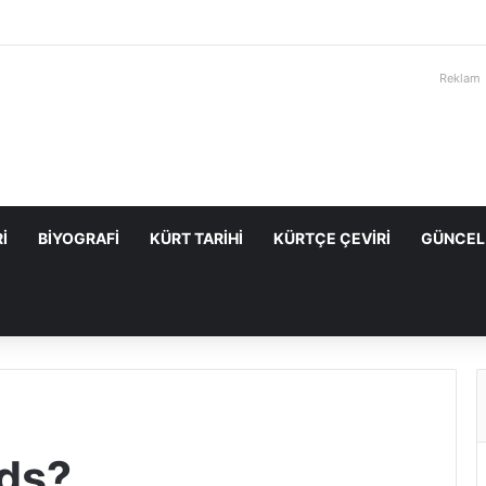
Reklam
I
BIYOGRAFI
KÜRT TARIHI
KÜRTÇE ÇEVIRI
GÜNCEL
ds?