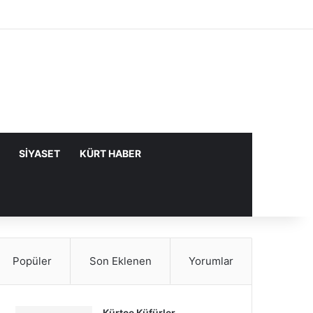
Facebook
X
YouTube
Instagram
Kayıt Ol
Rastgele Makale
Kenar Bölme
SIYASET
KÜRT HABER
Popüler
Son Eklenen
Yorumlar
Kürtçe Küfürler