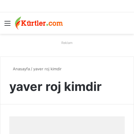
Menü
A
Reklam
Anasayfa
/
yaver roj kimdir
yaver roj kimdir