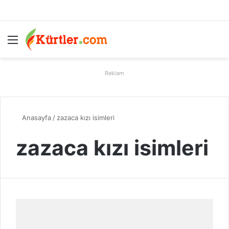
Menü
A
Reklam
Anasayfa
/
zazaca kızı isimleri
zazaca kızı isimleri