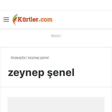
Menü
A
Reklam
Anasayfa
/
zeynep şenel
zeynep şenel