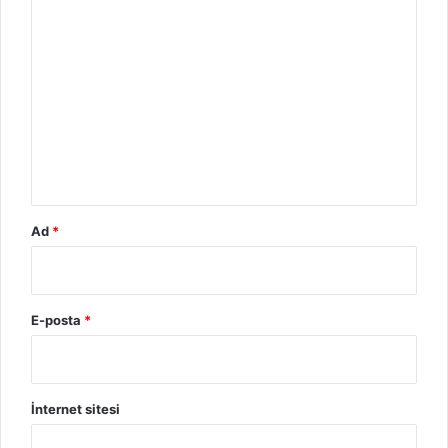
o
r
u
m
*
Ad
*
E-posta
*
İnternet sitesi