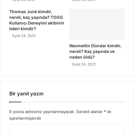
H
a
Thomas Junk kimdir,
nereli, kaç yaşında? TOGG
y
Kullanıcı Deneyimi ekibinin
a
lideri kimdir?
t
Eylül 24, 2021
ı
Necmettin Dündar kimdir,
nereli? Kaç yaşında ve
neden öldü?
Eylül 24, 2021
Bir yanıt yazın
E-posta adresiniz yayınlanmayacak.
Gerekli alanlar
*
ile
işaretlenmişlerdir
Y