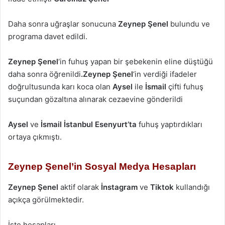
Daha sonra uğraşlar sonucuna
Zeynep Şenel
bulundu ve
programa davet edildi.
Zeynep Şenel
‘in fuhuş yapan bir şebekenin eline düştüğü
daha sonra öğrenildi
.Zeynep Şenel
‘in verdiği ifadeler
doğrultusunda karı koca olan
Aysel
ile
İsmail
çifti fuhuş
suçundan gözaltına alınarak cezaevine gönderildi
Aysel
ve
İsmail
İstanbul
Esenyurt’ta
fuhuş yaptırdıkları
ortaya çıkmıştı.
Zeynep Şenel’in Sosyal Medya Hesapları
Zeynep Şenel
aktif olarak
İnstagram
ve
Tiktok
kullandığı
açıkça görülmektedir.
İşte hesapları