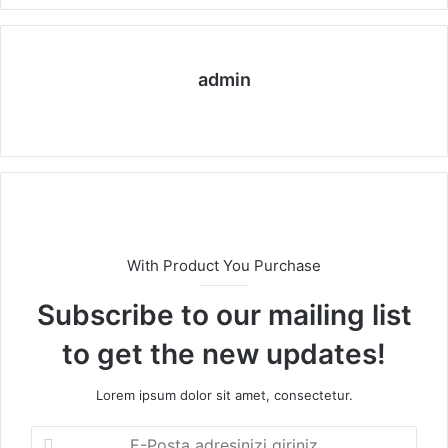
admin
We
b
sit
esi
With Product You Purchase
Subscribe to our mailing list
to get the new updates!
Lorem ipsum dolor sit amet, consectetur.
E