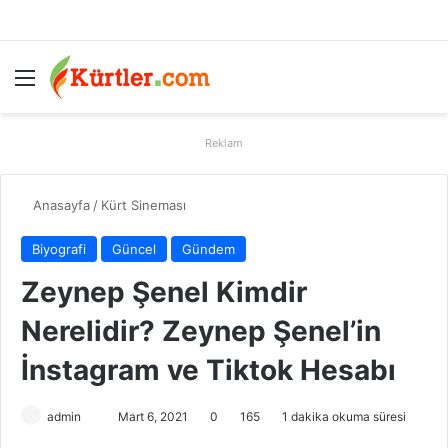
Menü
A
Reklam
Anasayfa
/
Kürt Sineması
Biyografi
Güncel
Gündem
Zeynep Şenel Kimdir
Nerelidir? Zeynep Şenel’in
İnstagram ve Tiktok Hesabı
admin
B
Mart 6, 2021
0
165
1 dakika okuma süresi
i