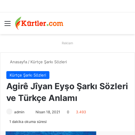
Menü
A
Reklam
Anasayfa
/
Kürtçe Şarkı Sözleri
Kürtçe Şarkı Sözleri
Agirê Jîyan Eyşo Şarkı Sözleri
ve Türkçe Anlamı
admin
B
Nisan 18, 2021
0
3.493
i
1 dakika okuma süresi
r
e