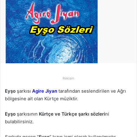
-
p
o
s
t
a
g
ö
n
d
Reklam
e
r
Eyşo
şarkısı
Agire Jiyan
tarafından seslendirilen ve Ağrı
m
bölgesine ait olan Kürtçe müziktir.
e
k
Eyşo
şarkısının
Kürtçe ve Türkçe şarkı sözleri
ni
bulabilirsiniz.
Şarkıda geçen “
Eyşo
” kızın ismi olarak kullanılmıştır.