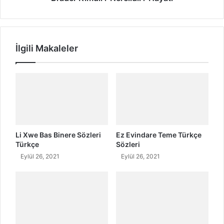
i
i
?
r
M
?
ü
N
İlgili Makaleler
z
e
i
r
k
e
H
l
a
i
y
d
a
i
t
r
ı
?
Li Xwe Bas Binere Sözleri
Ez Evindare Teme Türkçe
v
H
Türkçe
Sözleri
e
a
Eylül 26, 2021
Eylül 26, 2021
B
y
i
a
y
t
o
ı
g
r