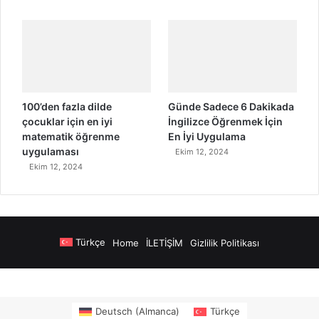
100’den fazla dilde
Günde Sadece 6 Dakikada
çocuklar için en iyi
İngilizce Öğrenmek İçin
matematik öğrenme
En İyi Uygulama
uygulaması
Ekim 12, 2024
Ekim 12, 2024
Türkçe
Home
İLETİŞİM
Gizlilik Politikası
Alanya Airport Transfers
madsalads.com
https://www.salonyjardinlospino
Deutsch
(
Almanca
)
Türkçe