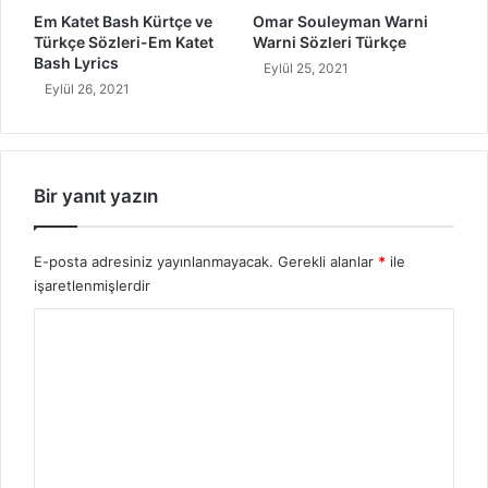
a
Em Katet Bash Kürtçe ve
Omar Souleyman Warni
f
Türkçe Sözleri-Em Katet
Warni Sözleri Türkçe
i
Bash Lyrics
Eylül 25, 2021
s
Eylül 26, 2021
i
Bir yanıt yazın
E-posta adresiniz yayınlanmayacak.
Gerekli alanlar
*
ile
işaretlenmişlerdir
Y
o
r
u
m
*