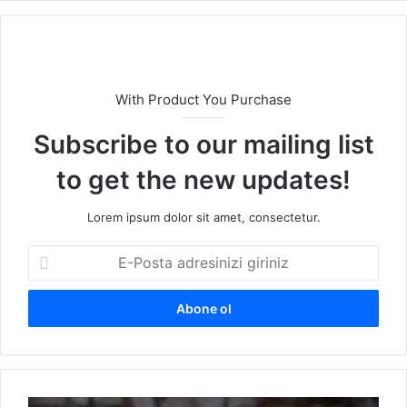
sit
esi
With Product You Purchase
Subscribe to our mailing list
to get the new updates!
Lorem ipsum dolor sit amet, consectetur.
E
-
P
o
s
t
a
a
H