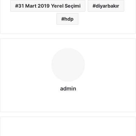
31 Mart 2019 Yerel Seçimi
diyarbakır
hdp
admin
We
b
sit
esi