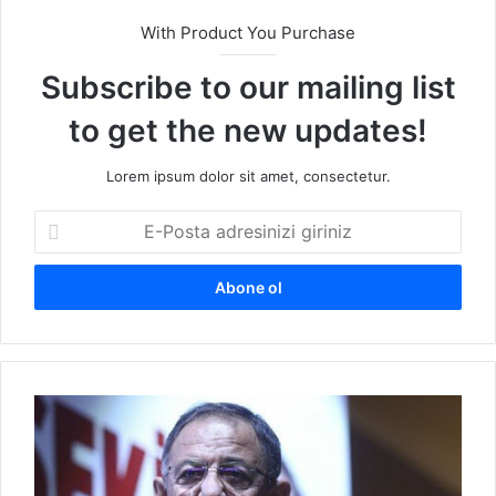
With Product You Purchase
Subscribe to our mailing list
to get the new updates!
Lorem ipsum dolor sit amet, consectetur.
E
-
P
o
s
t
a
a
Ö
d
z
r
h
e
a
s