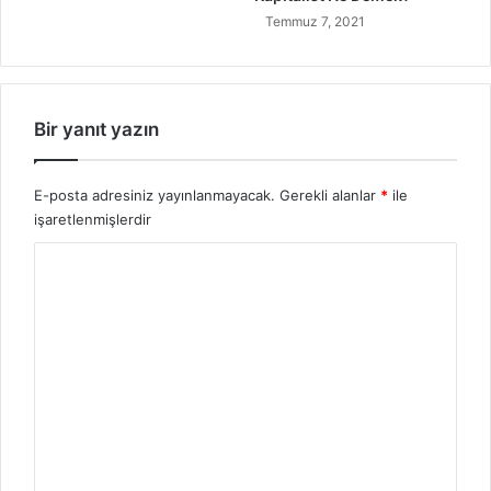
Temmuz 7, 2021
Bir yanıt yazın
E-posta adresiniz yayınlanmayacak.
Gerekli alanlar
*
ile
işaretlenmişlerdir
Y
o
r
u
m
*