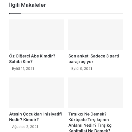
İlgili Makaleler
y
a
e
n
n
H
l
D
e
P
r
a
i
ç
s
ı
e
k
Öz Ciğerci Abe Kimdir?
Son anket: Sadece 3 parti
v
l
Sahibi Kim?
barajı aşıyor
i
a
Eylül 11, 2021
Eylül 9, 2021
n
m
d
a
i
s
r
ı
m
e
s
Ateşin Çocukları İnisiyatifi
Tırşıkçı Ne Demek?
i
Nedir? Kimdir?
Kürtçede Tırşıkçının
n
Anlamı Nedir? Tırşıkçı
Ağustos 2, 2021
!
Kapitalist Ne Demek?