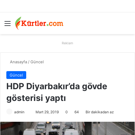
Menü
A
Reklam
Anasayfa
/
Güncel
Güncel
HDP Diyarbakır’da gövde
gösterisi yaptı
admin
B
Mart 29, 2019
0
64
Bir dakikadan az
i
r
e