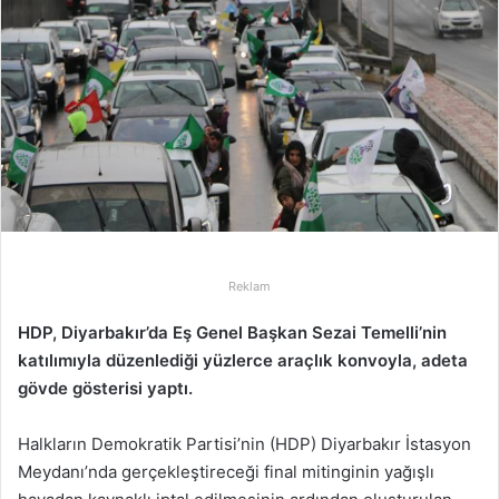
-
p
o
s
t
a
g
ö
n
d
Reklam
e
r
HDP, Diyarbakır’da Eş Genel Başkan Sezai Temelli’nin
m
katılımıyla düzenlediği yüzlerce araçlık konvoyla, adeta
e
gövde gösterisi yaptı.
k
Halkların Demokratik Partisi’nin (HDP) Diyarbakır İstasyon
Meydanı’nda gerçekleştireceği final mitinginin yağışlı