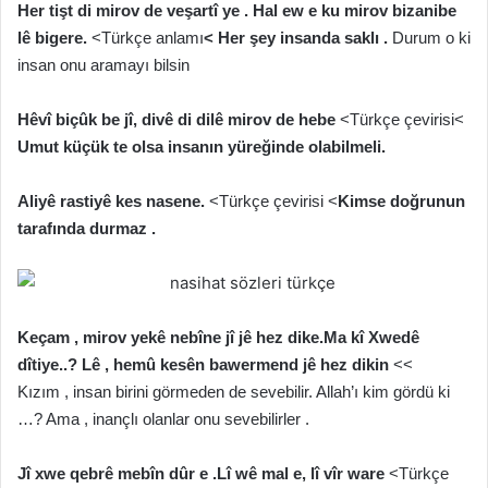
Her tişt di mirov de veşartî ye . Hal ew e ku mirov bizanibe
lê bigere.
<Türkçe anlamı
<
Her şey insanda saklı .
Durum o ki
insan onu aramayı bilsin
Hêvî biçûk be jî, divê di dilê mirov de hebe
<Türkçe çevirisi<
Umut küçük te olsa insanın yüreğinde olabilmeli.
Aliyê rastiyê kes nasene.
<Türkçe çevirisi <
Kimse doğrunun
tarafında durmaz .
Keçam , mirov yekê nebîne jî jê hez dike.
Ma kî Xwedê
dîtiye..? Lê , hemû kesên bawermend jê hez dikin
<<
Kızım , insan birini görmeden de sevebilir.
Allah’ı kim gördü ki
…? Ama , inançlı olanlar onu sevebilirler .
Jî xwe qebrê mebîn dûr e .
Lî wê mal e, lî vîr ware
<Türkçe