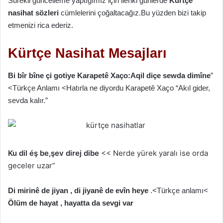
Sürekli güncelleme yaptığımız için ileriki günlerde
Kürtçe
nasihat sözleri
cümlelerini çoğaltacağız.Bu yüzden bizi takip
etmenizi rica ederiz.
Kürtçe Nasihat Mesajları
Bi bîr bîne
çi gotiye Karapetê Xaço:
Aqil diçe sewda dimîne
”
<Türkçe Anlamı <
Hatırla
ne diyordu Karapetê Xaço
“Akıl gider,
sevda kalır.”
Ku dil éş be,şev direj dibe
<< Nerde yürek yaralı ise orda
geceler uzar”
Di mirinê de jiyan , di jiyanê de evîn heye
.<Türkçe anlamı<
Ölüm de hayat , hayatta da sevgi var