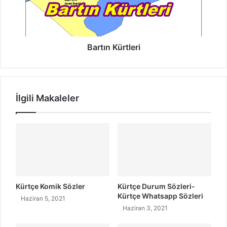
N
n
e
K
r
ü
e
r
l
t
Bartın Kürtleri
i
l
?
e
H
r
a
i
İlgili Makaleler
y
a
t
ı
Kürtçe Komik Sözler
Kürtçe Durum Sözleri-
Kürtçe Whatsapp Sözleri
Haziran 5, 2021
Haziran 3, 2021