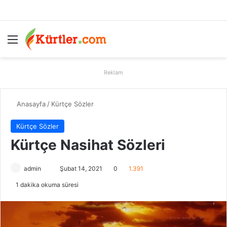
Menü
A
Reklam
Anasayfa
/
Kürtçe Sözler
Kürtçe Sözler
Kürtçe Nasihat Sözleri
admin
B
Şubat 14, 2021
0
1.391
i
1 dakika okuma süresi
r
e
-