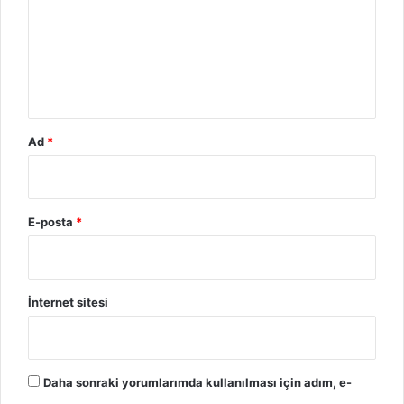
m
*
Ad
*
E-posta
*
İnternet sitesi
Daha sonraki yorumlarımda kullanılması için adım, e-