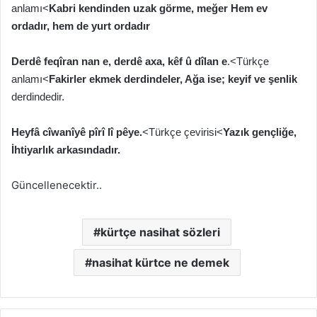
anlamı<
Kabri kendinden uzak görme, meğer
Hem ev
ordadır, hem de yurt ordadır
Derdê feqîran nan e, derdê axa, kêf û dîlan e
.<Türkçe
anlamı<
Fakirler ekmek derdindeler, Ağa ise; keyif ve şenlik
derdindedir.
Heyfâ cîwanîyê pîrî lî pêye.
<Türkçe çevirisi<
Yazık gençliğe,
İhtiyarlık arkasındadır.
Güncellenecektir..
kürtçe nasihat sözleri
nasihat kürtce ne demek