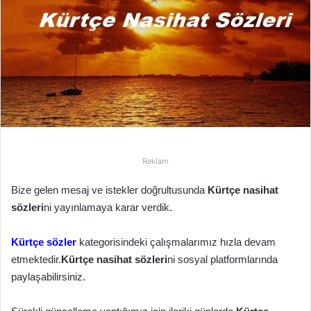
p
o
s
t
a
g
ö
n
d
e
Reklam
r
m
Bize gelen mesaj ve istekler doğrultusunda
Kürtçe nasihat
e
sözleri
ni yayınlamaya karar verdik.
k
Kürtçe
sözler
kategorisindeki çalışmalarımız hızla devam
etmektedir.
Kürtçe nasihat sözleri
ni sosyal platformlarında
paylaşabilirsiniz.