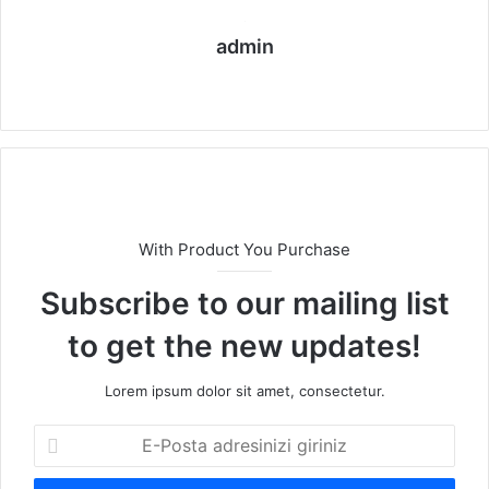
admin
We
b
sit
esi
With Product You Purchase
Subscribe to our mailing list
to get the new updates!
Lorem ipsum dolor sit amet, consectetur.
E
-
P