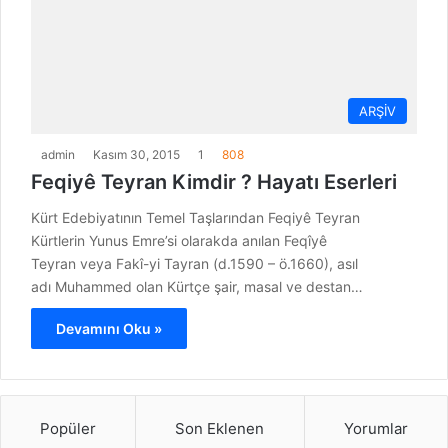
ARŞİV
admin
Kasım 30, 2015
1
808
Feqiyê Teyran Kimdir ? Hayatı Eserleri
Kürt Edebiyatının Temel Taşlarından Feqiyê Teyran
Kürtlerin Yunus Emre’si olarakda anılan Feqîyê
Teyran veya Fakî-yi Tayran (d.1590 – ö.1660), asıl
adı Muhammed olan Kürtçe şair, masal ve destan…
Devamını Oku »
Popüler
Son Eklenen
Yorumlar