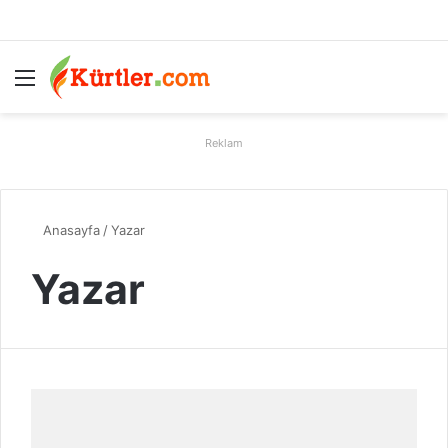
Menü
A
Reklam
Anasayfa
/
Yazar
Yazar