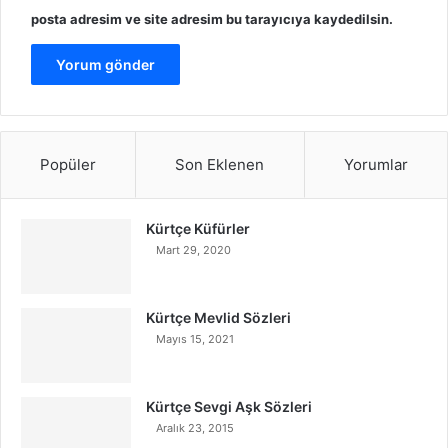
a
posta adresim ve site adresim bu tarayıcıya kaydedilsin.
t
l
e
d
i
y
o
Popüler
Son Eklenen
Yorumlar
r
'
'
Kürtçe Küfürler
Mart 29, 2020
Kürtçe Mevlid Sözleri
Mayıs 15, 2021
Kürtçe Sevgi Aşk Sözleri
Aralık 23, 2015