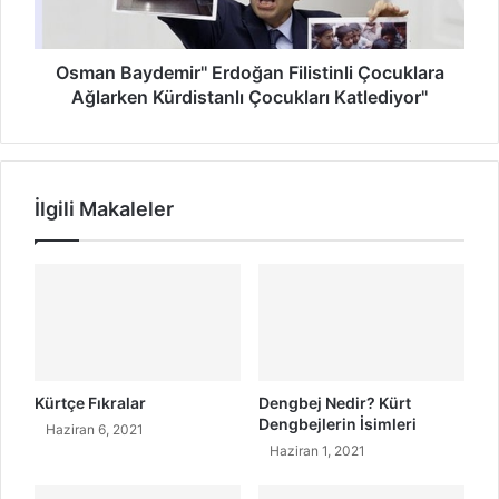
a
r
y
?
d
e
Osman Baydemir'' Erdoğan Filistinli Çocuklara
m
Ağlarken Kürdistanlı Çocukları Katlediyor''
i
r
'
'
İlgili Makaleler
E
r
d
o
ğ
a
n
F
i
Kürtçe Fıkralar
Dengbej Nedir? Kürt
l
Dengbejlerin İsimleri
Haziran 6, 2021
i
Haziran 1, 2021
s
t