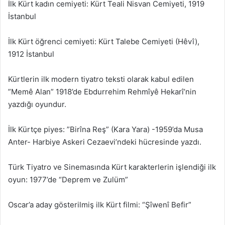
İlk Kürt kadın cemiyeti: Kürt Teali Nisvan Cemiyeti, 1919
İstanbul
İlk Kürt öğrenci cemiyeti: Kürt Talebe Cemiyeti (Hêvî),
1912 İstanbul
Kürtlerin ilk modern tiyatro teksti olarak kabul edilen
”Memê Alan” 1918’de Ebdurrehim Rehmîyê Hekarî’nin
yazdığı oyundur.
İlk Kürtçe piyes: ”Birîna Reş” (Kara Yara) -1959’da Musa
Anter- Harbiye Askeri Cezaevi’ndeki hücresinde yazdı.
Türk Tiyatro ve Sinemasında Kürt karakterlerin işlendiği ilk
oyun: 1977’de “Deprem ve Zulüm”
Oscar’a aday gösterilmiş ilk Kürt filmi: “Şîwenî Befir”