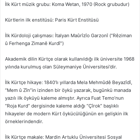
İlk Kürt müzik grubu: Koma Wetan, 1970 (Rock grubudur)
Kürtlerin ilk enstitüsü: Paris Kürt Enstitüsü
İlk Kürdoloji çalışması: İtalyan Maûrîzîo Garzonî (“Rêziman
û Ferhenga Zimanê Kurdî”)
Akademik dilin Kürtçe olarak kullanıldığı ilk üniversite 1968
yılında kurulmuş olan Süleymaniye Üniversitesi’dir.
İlk Kürtçe hikaye: 1840’lı yıllarda Mela Mehmûdê Beyazîdî,
“Mem û Zîn”in izinden bir öykü yazarak, bugünkü manada
yazılı ilk öyküyü kaleme almıştır. Ayrıca Fuat Temo’nun
“Roja Kurd” dergisinde kaleme aldığı “Çîrok” başlıklı
hikayeler de modern Kürt öykücülüğünün en gelişkin ilk
örneklerindendir.
İlk Kürtçe makale: Mardin Artuklu Üniversitesi Sosyal