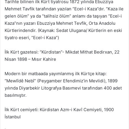
Tarihte bilinen ilk Kürt tiyatrosu 1872 yılında Ebuzziya
Mehmet Tavfik tarafından yazılan “Ecel-i Kaza”dır. “Kaza ile
gelen ölüm” ya da “talihsiz ölüm” anlamı da taşıyan “Ecel-i
Kaza”nın yazarı Ebuzziya Mehmet Tevfik, Orta Anadolu
Kürtlerindendir. (Kaynak: Sedat Ulugana/ Kürtlerin en eski
tiyatro eseri, “Ecel-i Kaza”)
İlk Kürt gazetesi: “Kürdistan”- Mikdat Mithat Bedirxan, 22
Nisan 1898 – Mısır Kahire
Modern bir matbaada yayımlanmış ilk Kürtçe kitap:
“Mewlîdê Nebî” (Peygamber Efendimiz’in Mevlidi), 1899
yılında Diyarbekir Litografya Basımevi tarafından 400 adet
basılmıştır.
İlk Kürt cemiyeti: Kürdistan Azm-i Kavî Cemiyeti, 1900
İstanbul