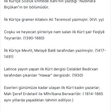
İlk Kürtçe Sözlük Ehmedê Xanî’nin yazdığı “Nubîhara
Biçûkan”ın bir bölümüdür.
İlk Kürtçe gramer kitabını Ali Teremoxî yazmıştır. (XVI. yy)
Coşku ve heyecan şiirleriye nam salan ilk Kürt şair Feqîyê
Teyran’dır. (1390-1660)
İlk Kürtçe Mevlit, Melayê Batê tarafından yazılmıştır. (1417-
1491)
Latince yayım yapan ilk Kürt dergisi Celaldet Bedirxan
tarafından çıkarılan “Hawar” dergisidir. (1930)
Eserleri günümüze kadar ulaşan ilk Kürt kadın yazarlar;
Mah Şeref Erdelanî ile Mîhrîbana Berwari’dir. ( 1814-1865
aynı yıllarda yaşadıkları tahmin ediliyor.)