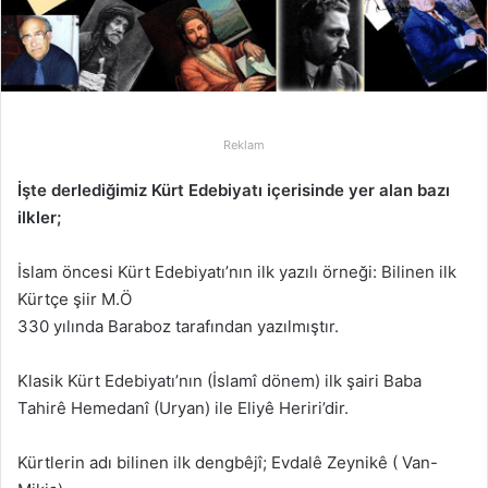
p
o
s
t
a
g
Reklam
ö
n
İşte derlediğimiz Kürt Edebiyatı içerisinde yer alan bazı
d
ilkler;
e
r
İslam öncesi Kürt Edebiyatı’nın ilk yazılı örneği: Bilinen ilk
m
Kürtçe şiir M.Ö
e
330 yılında Baraboz tarafından yazılmıştır.
k
Klasik Kürt Edebiyatı’nın (İslamî dönem) ilk şairi Baba
Tahirê Hemedanî (Uryan) ile Eliyê Heriri’dir.
Kürtlerin adı bilinen ilk dengbêjî; Evdalê Zeynikê ( Van-