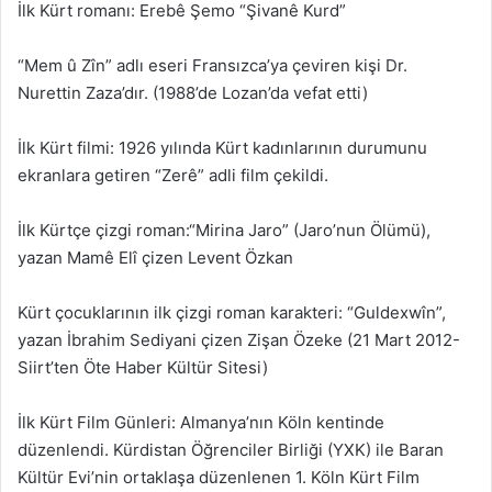
İlk Kürt romanı: Erebê Şemo “Şivanê Kurd”
“Mem û Zîn” adlı eseri Fransızca’ya çeviren kişi Dr.
Nurettin Zaza’dır. (1988’de Lozan’da vefat etti)
İlk Kürt filmi: 1926 yılında Kürt kadınlarının durumunu
ekranlara getiren “Zerê” adli film çekildi.
İlk Kürtçe çizgi roman:“Mirina Jaro” (Jaro’nun Ölümü),
yazan Mamê Elî çizen Levent Özkan
Kürt çocuklarının ilk çizgi roman karakteri: “Guldexwîn”,
yazan İbrahim Sediyani çizen Zişan Özeke (21 Mart 2012-
Siirt’ten Öte Haber Kültür Sitesi)
İlk Kürt Film Günleri: Almanya’nın Köln kentinde
düzenlendi. Kürdistan Öğrenciler Birliği (YXK) ile Baran
Kültür Evi’nin ortaklaşa düzenlenen 1. Köln Kürt Film