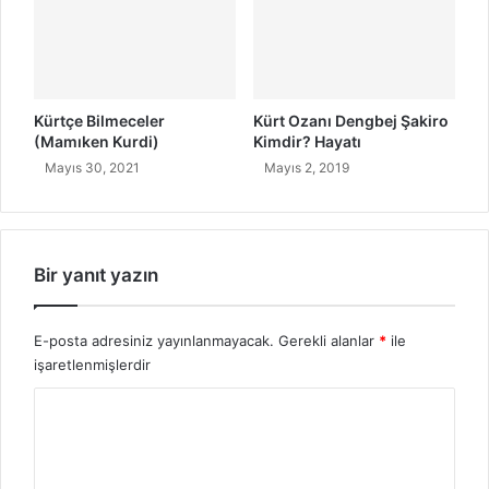
i
n
l
i
Ç
Kürtçe Bilmeceler
Kürt Ozanı Dengbej Şakiro
o
(Mamıken Kurdi)
Kimdir? Hayatı
c
Mayıs 30, 2021
Mayıs 2, 2019
u
k
l
a
r
Bir yanıt yazın
a
A
ğ
E-posta adresiniz yayınlanmayacak.
Gerekli alanlar
*
ile
l
işaretlenmişlerdir
a
Y
r
k
o
e
r
n