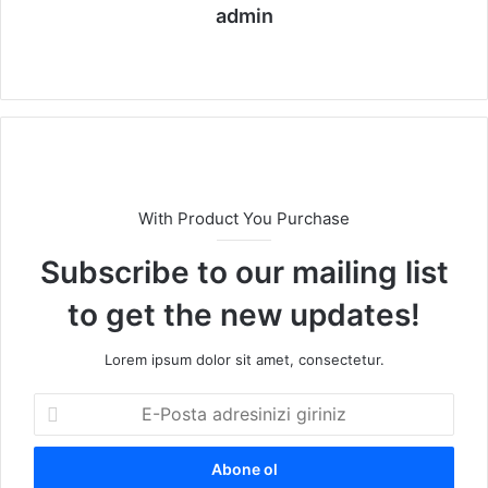
admin
We
b
sit
esi
With Product You Purchase
Subscribe to our mailing list
to get the new updates!
Lorem ipsum dolor sit amet, consectetur.
E
-
P
o