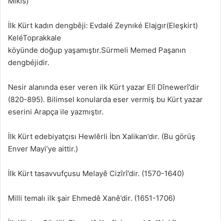
Mikis)
İlk Kürt kadın dengbêji: Evdalé Zeynıké Elajgır(Eleşkirt)
KeléToprakkale
köyünde doğup yaşamıştır.Sürmeli Memed Paşanın
dengbéjidir.
Nesir alanında eser veren ilk Kürt yazar Elî Dînewerî’dir
(820-895). Bilimsel konularda eser vermiş bu Kürt yazar
eserini Arapça ile yazmıştır.
İlk Kürt edebiyatçısı Hewlêrli İbn Xalikan’dır. (Bu görüş
Enver Mayi’ye aittir.)
İlk Kürt tasavvufçusu Melayê Cizîrî’dir. (1570-1640)
Milli temalı ilk şair Ehmedê Xanê’dir. (1651-1706)