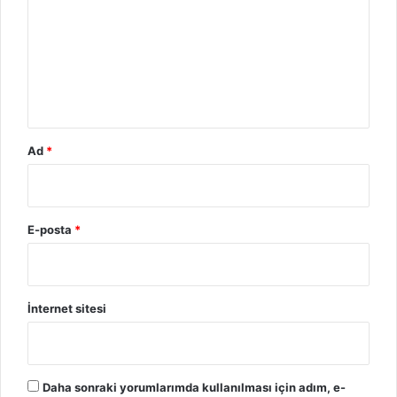
K
u
ü
m
r
d
*
i
s
t
a
Ad
*
n
l
ı
Ç
E-posta
*
o
c
u
k
l
İnternet sitesi
a
r
ı
K
Daha sonraki yorumlarımda kullanılması için adım, e-