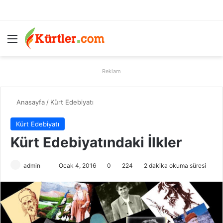
Menü
A
Reklam
Anasayfa
/
Kürt Edebiyatı
Kürt Edebiyatı
Kürt Edebiyatındaki İlkler
admin
B
Ocak 4, 2016
0
224
2 dakika okuma süresi
i
r
e
-