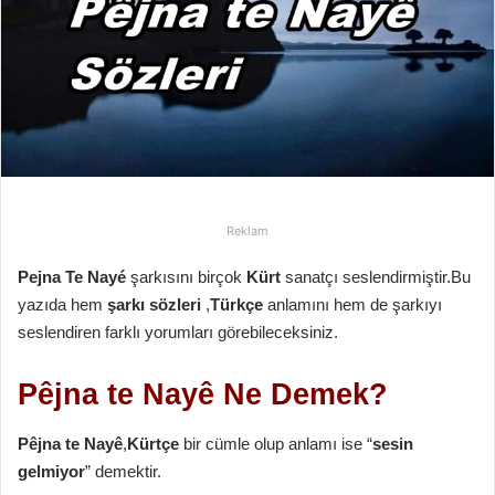
p
o
s
t
a
g
ö
n
d
Reklam
e
r
Pejna Te Nayé
şarkısını birçok
Kürt
sanatçı seslendirmiştir.Bu
m
yazıda hem
şarkı sözleri
,
Türkçe
anlamını hem de şarkıyı
e
seslendiren farklı yorumları görebileceksiniz.
k
Pêjna te Nayê Ne Demek?
Pêjna te Nayê
,
Kürtçe
bir cümle olup anlamı ise “
sesin
gelmiyor
” demektir.