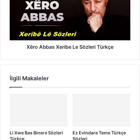
ü
n
r
r
i
o
t
z
A
M
b
ü
b
?
a
s
X
Xêro Abbas Xeribe Le Sözleri Türkçe
e
r
i
b
İlgili Makaleler
e
L
e
S
ö
z
l
e
r
Li Xwe Bas Binere Sözleri
Ez Evindare Teme Türkçe
i
Türkçe
Sözleri