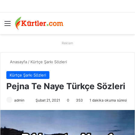
Menü
A
Reklam
Anasayfa
/
Kürtçe Şarkı Sözleri
Kürtçe Şarkı Sözleri
Pejna Te Naye Türkçe Sözleri
admin
B
Şubat 21, 2021
0
353
1 dakika okuma süresi
i
r
e
-