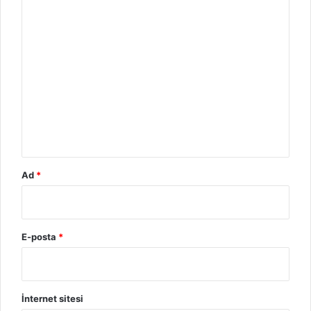
Y
o
r
u
m
*
Ad
*
E-posta
*
İnternet sitesi