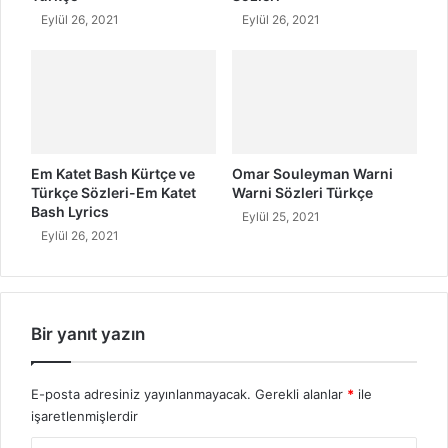
T
Eylül 26, 2021
Eylül 26, 2021
ü
r
k
ç
e
Em Katet Bash Kürtçe ve
Omar Souleyman Warni
Türkçe Sözleri-Em Katet
Warni Sözleri Türkçe
Bash Lyrics
Eylül 25, 2021
Eylül 26, 2021
Bir yanıt yazın
E-posta adresiniz yayınlanmayacak.
Gerekli alanlar
*
ile
işaretlenmişlerdir