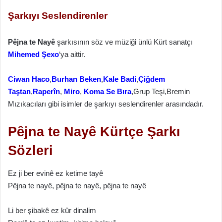
Şarkıyı Seslendirenler
Pêjna te Nayê
şarkısının söz ve müziği ünlü Kürt sanatçı
Mihemed Şexo
‘ya aittir.
Ciwan Haco
,
Burhan Beken
,
Kale Badi
,
Çiğdem
Taştan
,
Raperîn
,
Miro
,
Koma Se Bıra
,Grup Teşi,Bremin
Mızıkacıları gibi isimler de şarkıyı seslendirenler arasındadır.
Pêjna te Nayê Kürtçe Şarkı
Sözleri
Ez ji ber evinê ez ketime tayê
Pêjna te nayê, pêjna te nayê, pêjna te nayê
Li ber şibakê ez kûr dinalim