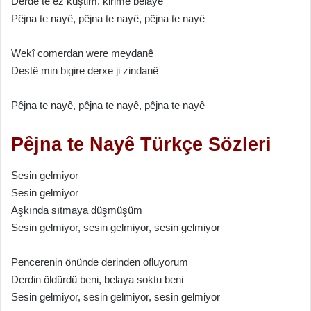
Derdê te ez kuştim, kirime belayê
Pêjna te nayê, pêjna te nayê, pêjna te nayê
Wekî comerdan were meydanê
Destê min bigire derxe ji zindanê
Pêjna te nayê, pêjna te nayê, pêjna te nayê
Pêjna te Nayê Türkçe Sözleri
Sesin gelmiyor
Sesin gelmiyor
Aşkında sıtmaya düşmüşüm
Sesin gelmiyor, sesin gelmiyor, sesin gelmiyor
Pencerenin önünde derinden ofluyorum
Derdin öldürdü beni, belaya soktu beni
Sesin gelmiyor, sesin gelmiyor, sesin gelmiyor