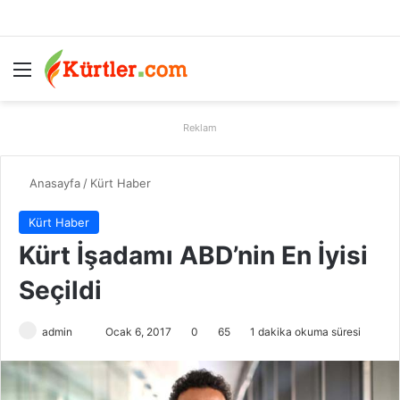
Menü
A
Reklam
Anasayfa
/
Kürt Haber
Kürt Haber
Kürt İşadamı ABD’nin En İyisi
Seçildi
admin
B
Ocak 6, 2017
0
65
1 dakika okuma süresi
i
r
e