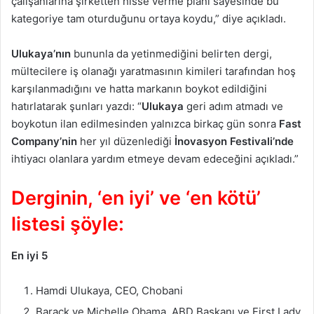
çalışanlarına şirketten hisse verme planı sayesinde bu
kategoriye tam oturduğunu ortaya koydu,” diye açıkladı.
Ulukaya’nın
bununla da yetinmediğini belirten dergi,
mültecilere iş olanağı yaratmasının kimileri tarafından hoş
karşılanmadığını ve hatta markanın boykot edildiğini
hatırlatarak şunları yazdı: “
Ulukaya
geri adım atmadı ve
boykotun ilan edilmesinden yalnızca birkaç gün sonra
Fast
Company’nin
her yıl düzenlediği
İnovasyon Festivali’nde
ihtiyacı olanlara yardım etmeye devam edeceğini açıkladı.”
Derginin, ‘en iyi’ ve ‘en kötü’
listesi şöyle:
En iyi 5
Hamdi Ulukaya, CEO, Chobani
Barack ve Michelle Obama, ABD Başkanı ve First Lady