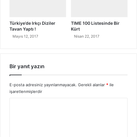
r
i
u
Türkiye’de Irkçı Diziler
TIME 100 Listesinde Bir
Tavan Yaptı !
Kürt
Mayıs 12, 2017
Nisan 22, 2017
Bir yanıt yazın
E-posta adresiniz yayınlanmayacak.
Gerekli alanlar
*
ile
işaretlenmişlerdir
Y
o
r
u