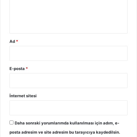
m
*
Ad
*
E-posta
*
İnternet sitesi
Daha sonraki yorumlarımda kullanılması için adım, e-
posta adresim ve site adresim bu tarayıcıya kaydedilsin.