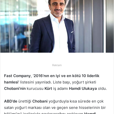
-
p
o
s
t
a
g
ö
n
d
Reklam
e
r
Fast Company
, ‘
2016’nın en iyi ve en kötü 10 liderlik
m
hamlesi’
listesini yayınladı. Liste başı, yoğurt şirketi
e
Chobani’nin
kurucusu
Kürt
iş adamı
Hamdi Ulukaya
oldu.
k
ABD’de
ürettiği
Chobani
yoğurduyla kısa sürede en çok
satan yoğurt markası olan ve geçen sene hisselerinin bir
bölümünü işçileriyle paylaşacağını açıklayan
Hamdi