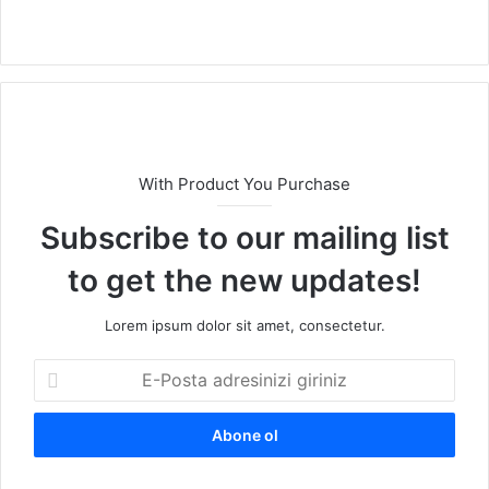
We
b
sit
esi
With Product You Purchase
Subscribe to our mailing list
to get the new updates!
Lorem ipsum dolor sit amet, consectetur.
E
-
P
o
s
t