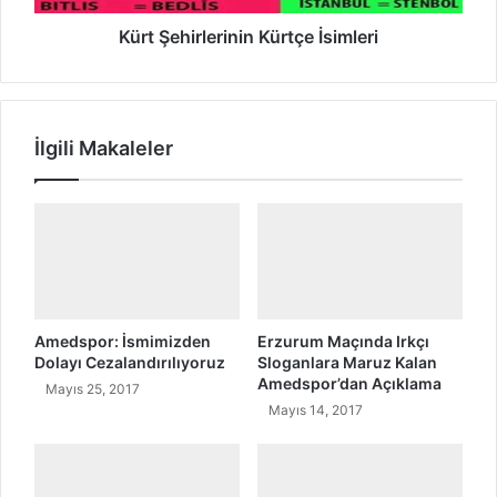
d
r
a
l
Kürt Şehirlerinin Kürtçe İsimleri
H
e
a
r
z
i
ı
n
İlgili Makaleler
r
i
l
n
a
K
d
ü
ı
r
ğ
t
ı
ç
K
e
ü
İ
Amedspor: İsmimizden
Erzurum Maçında Irkçı
r
s
Dolayı Cezalandırılıyoruz
Sloganlara Maruz Kalan
Amedspor’dan Açıklama
t
i
Mayıs 25, 2017
R
m
Mayıs 14, 2017
a
l
p
e
o
r