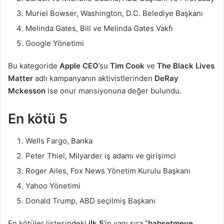
Muriel Bowser, Washington, D.C. Belediye Başkanı
Melinda Gates, Bill ve Melinda Gates Vakfı
Google Yönetimi
Bu kategoride
Apple CEO
’su
Tim Cook
ve
The Black
Lives
Matter
adlı kampanyanın aktivistlerinden
DeRay
Mckesson
ise onur mansiyonuna değer bulundu.
En
kötü
5
Wells Fargo, Banka
Peter Thiel, Milyarder iş adamı ve girişimci
Roger Ailes, Fox News Yönetim Kurulu Başkanı
Yahoo Yönetimi
Donald Trump, ABD seçilmiş Başkanı
En kötüler listesindeki
ilk 5
’in yanı sıra “
bahsetmeye