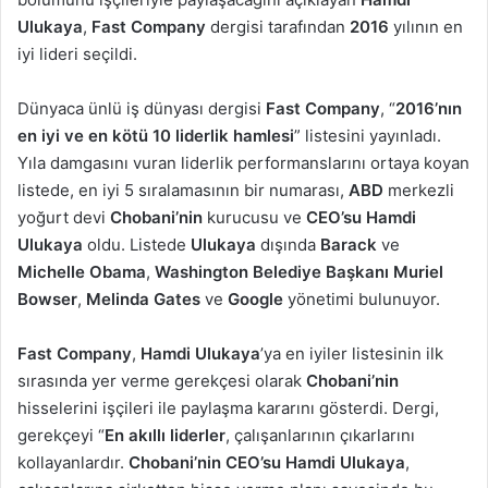
Ulukaya
,
Fast Company
dergisi tarafından
2016
yılının en
iyi lideri seçildi.
Dünyaca ünlü iş dünyası dergisi
Fast Company
, “
2016’nın
en iyi ve en kötü 10 liderlik hamlesi
” listesini yayınladı.
Yıla damgasını vuran liderlik performanslarını ortaya koyan
listede, en iyi 5 sıralamasının bir numarası,
ABD
merkezli
yoğurt devi
Chobani’nin
kurucusu ve
CEO’su Hamdi
Ulukaya
oldu. Listede
Ulukaya
dışında
Barack
ve
Michelle Obama
,
Washington Belediye Başkanı Muriel
Bowser
,
Melinda Gates
ve
Google
yönetimi bulunuyor.
Fast Company
,
Hamdi Ulukaya
’ya en iyiler listesinin ilk
sırasında yer verme gerekçesi olarak
Chobani’nin
hisselerini işçileri ile paylaşma kararını gösterdi. Dergi,
gerekçeyi “
En akıllı liderler
, çalışanlarının çıkarlarını
kollayanlardır.
Chobani’nin CEO’su Hamdi Ulukaya
,